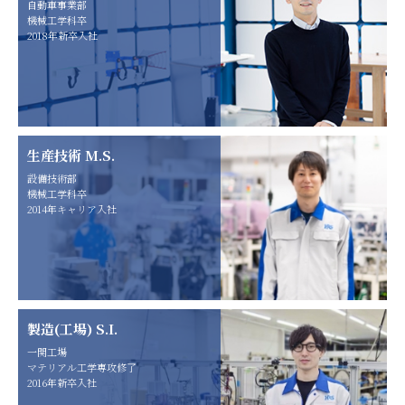
自動車事業部
機械工学科卒
2018年新卒入社
生産技術 M.S.
設備技術部
機械工学科卒
2014年キャリア入社
製造(工場) S.I.
一関工場
マテリアル工学専攻修了
2016年新卒入社