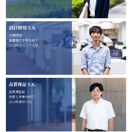
設計開発 A.K.
SB事業部
基盤理工学専攻修了
2024年キャリア入社
品質保証 Y.K.
品質保証部
物質工学専攻修了
2024年新卒入社