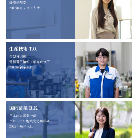
経済学部卒
2017年キャリア入社
生産技術 T.O.
金型技術部
電機電子情報工学専攻修了
2017年新卒入社
国内営業 R.K.
日本法人営業一部
グローバル地域文化学部卒
2022年新卒入社