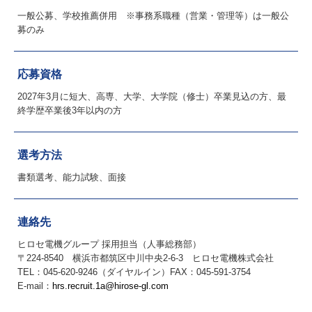
一般公募、学校推薦併用 ※事務系職種（営業・管理等）は一般公
募のみ
応募資格
2027年3月に短大、高専、大学、大学院（修士）卒業見込の方、最
終学歴卒業後3年以内の方
選考方法
書類選考、能力試験、面接
連絡先
ヒロセ電機グループ 採用担当（人事総務部）
〒224-8540 横浜市都筑区中川中央2-6-3 ヒロセ電機株式会社
TEL：045-620-9246（ダイヤルイン）FAX：045-591-3754
E-mail：
hrs.recruit.1a@hirose-gl.com