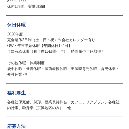
8:00～17:00
休憩1時間、実働8時間
休日休暇
2026年度
完全週休2日制（土・日・祝）※会社カレンダー有り
GW・年末年始休暇【年間休日124日】
年次有給休暇（初年度16日間付与）、時間単位年休取得可
その他休暇・休業制度
慶弔休暇・褒賞休暇・産前産後休暇・出産時育児休暇・育児休業・
介護休業 他
福利厚生
各種社保完備、財形、従業員持株会、カフェテリアプラン、各種社
内行事、独身寮（京浜地区のみ） 他
応募方法